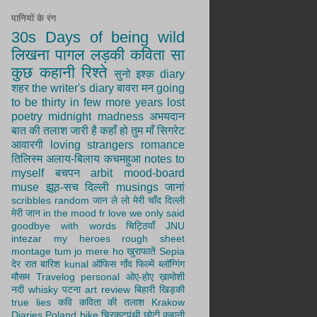
पानियों के रंग
30s
Days of being wild
लिखना
पागल लड़की
कविता सा
कुछ
कहानी
रिश्ते
सुनो
इश्क़
diary
शहर
the writer's diary
बावरा मन
going
to be thirty in few more years
lost
poetry
midnight madness
अभयदान
बात की तलाश जारी है
कहाँ हो तुम
माँ
सिगरेट
आवारगी
loving strangers
romance
तिलिस्म
अलाय-बिलाय
कचमहुआ
notes to
myself
बचपन
arbit
mood-board
muse
झूठ-सच
दिल्ली
musings
जानां
scribbles
random
जान ले लो मेरी
चाँद
दिल्ली
मेरी जान
in the mood fr love
we only said
goodbye with words
चिट्ठियाँ
JNU
intezar
my heroes
rough sheet
montage
tum jo mere ho
खुराफातें
Sepia
देर रात
बारिश
kunal
ऑफिस
गाँव
फिल्में
ब्लॉग्गिंग
मौसम
Travelog
personal
ओए-होए
ख़ामोशी
नदी
whisky
पटना
art
review
बिहारी
खिड़की
true lies
कवि
कविता की तलाश
Krakow
Diaries
Poland
bike
चिरकुटपंथी
छोटी कहानी