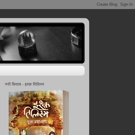
नयी किताब - इश्क़ तिलिस्म