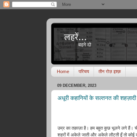
Home
परिचय
तीन रोज़ इश्क़
09 DECEMBER, 2023
अधूरी कहानियों के सल्तनत की शहज़ादी
उम्र
का
तक़ाज़ा
है।
हम
बहुत
कुछ
भूलने
लगे
हैं।
ची
शहरों
में
अकेले
जाती
और
अकेले
लौटती
हूँ
तो
कोई