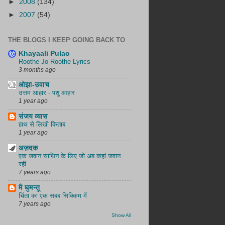
►
2008
(134)
►
2007
(54)
THE BLOGS I KEEP GOING BACK TO
Khayaali Pulao
Roothe Jo Roothe Lyrics
3 months ago
ओझा-उवाच
उत्तम आहार - पशु आहार
1 year ago
संजय व्यास
हाथ से लिखी किताब
1 year ago
अज़दक
एक जवान साथिन के लिए जो अब कहां जवान
रही..
7 years ago
मैं घुमन्तू
चिंता का एक सबब सिक्किम में
7 years ago
Show All