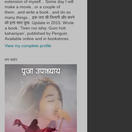
extension of myself... Some day I will
make a movie...or a couple of
them...and write a book...and do so
many things... इक जरा सी जिन्दगी और करने
को इत्ता सारा कुछ. Update in 2015: Wrote
a book. 'Teen roz ishq- Gum hoti
kahaniyan', published by Penguin.
Available online and in bookstores.
View my complete profile
मन मलंग