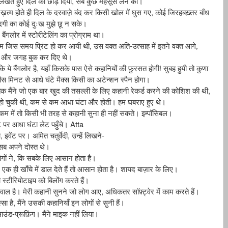
,
लिखते
हुए
दिल
को
छोड़
दिया
सब
कुछ
महसूस
लेने
को।
,
ख़त्म
होते
ही
दिल
के
दरवाज़े
बंद
कर
किसी
खोल
में
घुस
गए
कोई
जिरहबख़्तर
बाँध
ंदगी
का
कोई
दुःख
मुझे
छू
न
सके।
,
बैंगलोर
में
स्टोरीटेलिंग
का
प्रोग्राम
था।
,
-
्म
जिस
समय
प्रिंट
हो
कर
आयी
थी
उस
वक्त
अति
उत्साह
में
इतने
वक्त
आगे,
और
जगह
बुक
कर
दिए
थे।
,
!
कि
ये
बैंगलोर
है
यहाँ
किसके
पास
ऐसे
कहानियों
की
फ़ुरसत
होगी
सुबह
हुयी
तो
कुणा
ीस
मिनट
से
आधे
घंटे
मैक्स
किसी
का
अटेन्शन
स्पैन
होगा।
,
तक
मैंने
जो
एक
बार
खुद
की
तसल्ली
के
लिए
कहानी
रेकर्ड
करने
की
कोशिश
की
थी
,
हो
चुकी
थी
कम
से
कम
आधा
घंटा
और
होती।
हम
घबराए
हुए
थे।
कम
में
तो
किसी
भी
तरह
से
कहानी
सुना
ही
नहीं
सकते।
इम्पॉसिबल।
Atta
ट
पर
आधा
घंटा
लेट
पहुँचे।
,
,
-
ा
इवेंट
पर।
अमित
चतुर्वेदी
उन्हें
लिखने
सब
अपने
दोस्त
थे।
,
गों
ने
कि
सबके
लिए
आसान
होता
है।
एक
ही
खाँचे
में
डाल
देते
हैं
तो
आसान
होता
है।
शायद
बाज़ार
के
लिए।
ी
स्टीरियोटाइप
को
बिलोंग
करते
हैं।
,
वाल
है।
मेरी
कहानी
सुनने
जो
लोग
आए
अधिकतर
सॉफ़्ट्वेर
में
काम
करते
हैं।
,
्सा
है
मैंने
उसकी
कहानियाँ
इन
लोगों
से
सुनी
हैं।
-
ाउंड
प्रूफ़िंग।
मैंने
माइक
नहीं
लिया।