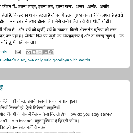
ख था जीवन में…इतना सांद्र, इतना कम, इतना गहरा…अजर…अनंत…असीम।
 होती है, कि इसका असर हटता है तो मन में इतना दुःख जमता है कि लगता है इससे 
तर होता। मन इधर से उधर डोलता है। जैसे ज़मीन हिल रही हो। थोड़ी थोड़ी। 
दर्शी शीशा है। और वहाँ की कुर्सी, वहाँ के डॉक्टर, किसी ऑल्टर्नट दुनिया की तरह 
ूरा दर्द कर रहा है। लेकिन दिल पर ख़ुशी का जिरहबख़्तर है और वो बेतरह खुश है। कि 
को कोई छू भी नहीं सकता।
ents:
e writer's diary
,
we only said goodbye with words
ैं
,
कॉलेज
की
दोस्त
उसने
कहानी
के
बाद
सवाल
पूछा।
,
…
नियाँ
लिखती
हो
ऐसी
तिलिस्मी
कहानियाँ
? How do you stay sane?’
और
जिंदगी
के
बीच
में
बैलेन्स
कैसे
बिठाती
हो
 can't. I am insane'.
बहुत
मुश्किल
है
ज़िंदगी
जीना।
क्टिव्ली
वल्नरेबल
नहीं
हो
सकते।