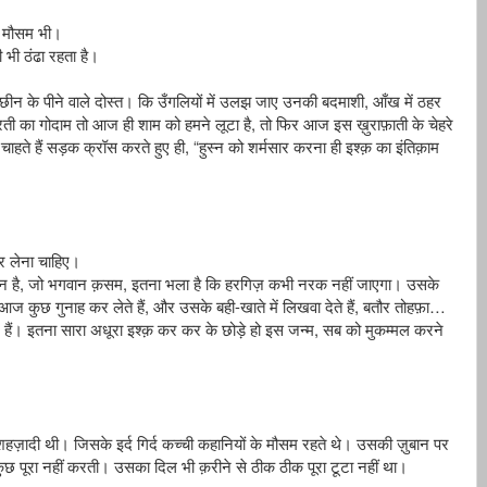
मौसम
भी।
ी
भी
ठंढा
रहता
है।
,
छीन
के
पीने
वाले
दोस्त।
कि
उँगलियों
में
उलझ
जाए
उनकी
बदमाशी
आँख
में
ठहर
,
रती
का
गोदाम
तो
आज
ही
शाम
को
हमने
लूटा
है
तो
फिर
आज
इस
ख़ुराफ़ाती
के
चेहरे
, “
चाहते
हैं
सड़क
क्रॉस
करते
हुए
ही
हुस्न
को
शर्मसार
करना
ही
इश्क़
का
इंतिक़ाम
र
लेना
चाहिए।
,
,
िन
है
जो
भगवान
क़सम
इतना
भला
है
कि
हरगिज़
कभी
नरक
नहीं
जाएगा।
उसके
,
-
,
…
आज
कुछ
गुनाह
कर
लेते
हैं
और
उसके
बही
खाते
में
लिखवा
देते
हैं
बतौर
तोहफ़ा
,
हैं।
इतना
सारा
अधूरा
इश्क़
कर
कर
के
छोड़े
हो
इस
जन्म
सब
को
मुकम्मल
करने
शहज़ादी
थी।
जिसके
इर्द
गिर्द
कच्ची
कहानियों
के
मौसम
रहते
थे।
उसकी
ज़ुबान
पर
ुछ
पूरा
नहीं
करती।
उसका
दिल
भी
क़रीने
से
ठीक
ठीक
पूरा
टूटा
नहीं
था।