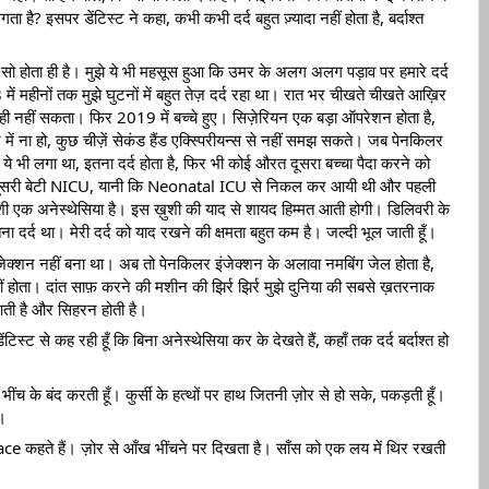
 लगता है? इसपर 
डेंटिस्ट ने कहा, कभी कभी दर्द बहुत ज़्यादा नहीं होता है, बर्दाश्त 
, सो होता ही है। मुझे ये भी महसूस हुआ कि उमर के अलग अलग पड़ाव पर हमारे दर्द 
ं महीनों तक मुझे घुटनों में बहुत तेज़ दर्द रहा था। रात भर चीखते चीखते आख़िर 
ो ही नहीं सकता। फिर 2019 में बच्चे हुए। सिज़ेरियन एक बड़ा ऑपरेशन होता है, 
र में ना हो, कुछ चीज़ें सेकंड हैंड एक्स्पिरीयन्स से नहीं समझ सकते। जब पेनकिलर 
भी लगा था, इतना दर्द होता है, फिर भी कोई औरत दूसरा बच्चा पैदा करने को 
री दूसरी बेटी NICU, यानी कि Neonatal ICU से निकल कर आयी थी और पहली 
ुशी एक अनेस्थेसिया है। इस ख़ुशी की याद से शायद हिम्मत आती होगी। डिलिवरी के 
ा दर्द था। मेरी दर्द को याद रखने की क्षमता बहुत कम है। जल्दी भूल जाती हूँ।   
इंजेक्शन नहीं बना था। अब तो पेनकिलर इंजेक्शन के अलावा नमबिंग जेल होता है, 
ं होता। दांत साफ़ करने की मशीन की झिर्र झिर्र मुझे दुनिया की सबसे ख़तरनाक 
आती है और सिहरन होती है। 
जो डेंटिस्ट से कह रही हूँ कि बिना अनेस्थेसिया कर के देखते हैं, कहाँ तक दर्द बर्दाश्त हो 
ींच के बंद करती हूँ। कुर्सी के हत्थों पर हाथ जितनी ज़ोर से हो सके, पकड़ती हूँ। 
। 
 कहते हैं। ज़ोर से आँख भींचने पर दिखता है। साँस को एक लय में थिर रखती 