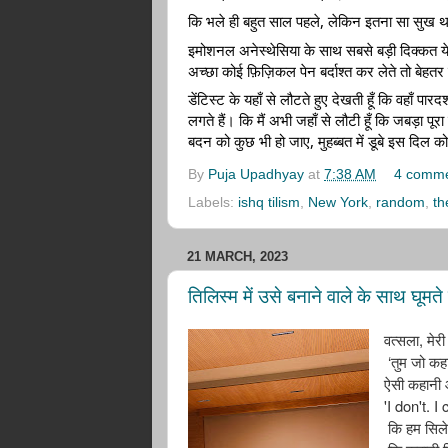
कि भले ही बहुत साल पहले, लेकिन इतना सा सु
इमोशनल अनेस्थेसिया के साथ सबसे बड़ी दिक्कत ये
अच्छा कोई फ़िज़िकल पेन बर्दाश्त कर लेते तो बेह
डेंटिस्ट के यहाँ से लौटते हुए देखती हूँ कि वहाँ पार
लगते हैं। कि मैं अभी जहाँ से लौटी हूँ कि जबड़ा प
बदन को कुछ भी हो जाए, मुहब्बत में डूबे इस दिल 
By
Puja Upadhyay
at
7:38 AM
4 comm
Labels:
ishq tilism
,
New York
,
random
,
th
21 MARCH, 2023
तिलिस्म में उसे बनाने वाले के साथ घूमते ह
,
वत्सला
मेरी
‘
तुम
जो
कहा
ऐसी
कहानी
'I don't. I
कि
हम
सिले