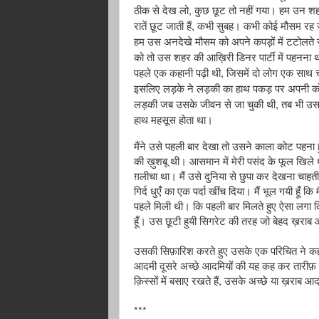
,
ठीक
से
देख
लो
कुछ
छूट
तो
नहीं
गया।
हम
उन
शह
,
रातें
छूट
जाती
हैं
कभी
सुबह।
कभी
कोई
मौसम
रह
हम
उस
अनदेखे
मौसम
को
अपने
कपड़ों
में
टटोलते
को
तो
उस
शहर
की
आख़िरी
डिनर
पार्टी
में
पहनना
,
पहले
एक
कहानी
पढ़ी
थी
जिसमें
दो
लोग
एक
साथ
इसलिए
लड़के
ने
लड़की
का
हाथ
पकड़
पर
अपनी
क
,
लड़की
जब
उसके
जीवन
से
जा
चुकी
थी
तब
भी
उस
हाथ
महसूस
होता
था।
मैंने
उसे
पहली
बार
देखा
तो
उसने
काला
कोट
पहना
की
ख़ुशबू
थी।
आसमान
में
मेरी
पसंद
के
फूल
खिले
ग़लीचा
था।
मैं
उसे
दुनिया
से
छुपा
कर
देखना
चाहती
गिर्द
धुएँ
का
एक
पर्दा
खींच
दिया।
मैं
भूल
गयी
हूँ
कि
म
पहले
मिली
थी।
कि
पहली
बार
मिलते
हुए
ऐसा
लगा
क
हूँ।
उस
छूटी
हुयी
सिगरेट
की
तरह
जो
बेहद
ख़राब
उसकी
सिफ़ारिश
करते
हुए
उसके
एक
परिचित
ने
कह
आदमी
दूसरे
अच्छे
आदमियों
की
यह
कह
कर
तारीफ़
,
क़िस्सों
में
बसाए
रखते
हैं
उसके
अच्छे
या
ख़राब
आद
***