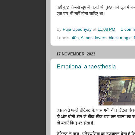
,
वहाँ
कुछ
क़िस्से
लूप
में
चलते
थे
कुछ
गाने
लूप
में
बज
एक
बार
भी
नहीं
होना
चाहिए
था।
By
Puja Upadhyay
at
11:08 PM
1 comm
Labels:
40s
,
Almost lovers
,
black magic
,
17 NOVEMBER, 2023
Emotional anaesthesia
एक हफ़्ते पहले डेंटिस्ट के पास गयी थी। डेंटल सिरद
हो और दोनों ओर से ठीक-ठीक चबा कर खाना खा सक
तो बताएँ कि इधर होता है। 
डेंटिस्ट ने पूछा, अनेस्थेसिया का इंजेक्शन देना है 