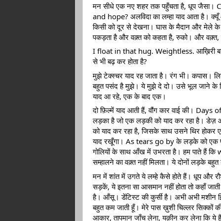
मन सीधे एक नए शहर तक पहुँचता है, धूप जैसा
and hope? अलविदा का लम्हा याद आता है। क्यूँ आत
किसी को दूर से देखना। घास के मैदान और मेले क
पकड़ता है और वक़्त को कहता है, रुको। और वक़्त,
I float in that hug. Weightless. आख़िरी बार 
से भी बढ़ कर होता है?
मुझे टेक्स्चर याद रह जाता है। रंग भी। कपास। लिनेन
बहुत पसंद है मुझे। ये मुझे दे दो। उसे भूल जाने क
याद आ रहे, एक के बाद एक। 
दो फ़िल्में याद आती हैं, वौंग कार वाई की। Days
लड़का है जो एक लड़की को याद कर रहा है। डेज़ ओ
को याद कर रहा है, जिसके साथ उसने थिर होकर एक
याद रखूँगा। As tears go by के लड़के को एक फ़ोन 
गोलियों के साथ आँख में उभरता है। हम पाते हैं 
सम्हालने का वक़्त नहीं मिलता। ये दोनों लड़के बहु
मन में शांत में उगते ये लम्हे कैसे होते हैं। धूप और 
सड़कें, ये इतना सा आसमान नहीं होता तो कहाँ जाती म
है। आँसू। डेंटिस्ट की कुर्सी है। अभी अभी मशीन झिर्
बहुत कम जाती हूँ। मेरे पास ख़ुशी चिल्लर सिक्कों क
आकार, तापमान जाँच लेना, यक़ीन कर लेना कि ये हैं