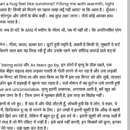
। Can a hug feel like sunshine? Filling me with warmth, light 
ा है? किसी को मिलने का पहला लम्हा क्यूँ नहीं आता? या कि आता है। धुँधला। 
े शोरगुल और लोगों के बीच कहीं। सब कुछ ठहर जाना। जैसे कोई आपका हाथ 
 रुक जाता है। 
जब दो घंटे के MRI में मशीन के भीतर थी, तब भी यहीं थी। कि अपरिभाषित प्रेम 
। नीला, काला, हल्का हरा। छूटी हुयी स्मृति है, कहती है किसी से, तुम्हारी ये शर्ट 
े कितने साल बाद यह लिख रही हूँ और उसके पहने सारे सॉलिड कलर्ज़ वाले शर्ट्स 
 of being wild और As tears go by. इन दोनों में मृत्यु के ठीक पहले, एक 
फ़ बीइंग वाइल्ड वाला लड़का गलती से गोली लगने से मर रहा है और उस लड़की 
 मिनट को जिया था और वादा किया था कि मैं इस एक मिनट को और तुम्हें, ताउम्र 
बूथ में हड़बड़ी में चूमना याद रहता है। स्लो मोशन में यह फ़ुटेज उसे लगती हुयी 
कि we are unconsolable. मृत्यु इतनी अचानक, अनायास आती है, हमें खुद को 
त कम उमर के हैं। जिस उमर में मुहब्बत होती है, इस तरह का बिछोह नहीं। 
रौशनी से भरे हुए। मैं याद में और पीछे लौटती हूँ, सोचती हुयी कि ये लोग, ये शहर, ये 
ैं, फ़िज़िकल दुःख से भागने के लिए। इन लम्हों में इतनी ख़ुशी है कि आँख से बहती 
र झिर्र कर रही है, लेकिन मैं बहुत दूर हूँ, इस दर्द से। इतनी ख़ुशी की जगह जहाँ मैं 
ी तरह है जो मैंने पॉकेट में रखी है। इसे खर्च नहीं करती, इन सिक्कों को छूना, इनका 
 मेरे पास। मुझे खुश कर देता है। 