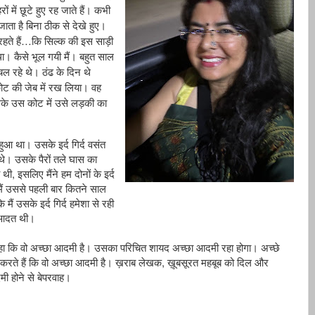
रों
में
छूटे
हुए
रह
जाते
हैं।
कभी
जाता
है
बिना
ठीक
से
देखे
हुए।
…
रहते
हैं
कि
सिल्क
की
इस
साड़ी
था।
कैसे
भूल
गयी
मैं।
बहुत
साल
चल
रहे
थे।
ठंढ
के
दिन
थे
ोट
की
जेब
में
रख
लिया।
वह
के
उस
कोट
में
उसे
लड़की
का
हुआ
था।
उसके
इर्द
गिर्द
वसंत
थे।
उसके
पैरों
तले
घास
का
,
थी
इसलिए
मैंने
हम
दोनों
के
इर्द
ैं
उससे
पहली
बार
कितने
साल
ि
मैं
उसके
इर्द
गिर्द
हमेशा
से
रही
आदत
थी।
ा
कि
वो
अच्छा
आदमी
है।
उसका
परिचित
शायद
अच्छा
आदमी
रहा
होगा।
अच्छे
,
करते
हैं
कि
वो
अच्छा
आदमी
है।
ख़राब
लेखक
ख़ूबसूरत
महबूब
को
दिल
और
मी
होने
से
बेपरवाह।