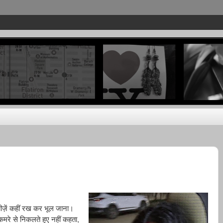
ज़ें
कहीं
रख
कर
भूल
जाना।
,
कमरे
से
निकलते
हुए
नहीं
कहता