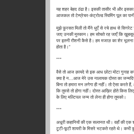
यह
शहर
बेहद
ठंढा
है।
इसकी
तासीर
भी
और
इसका
-
आजकल
तो
टेम्प्रेचर
कंट्रोल्ड
स्विमिंग
पूल
का
पान
मुझे
फ़ुरसत
मिली
तो
मैंने
धुएँ
से
रचे
हाथ
से
सिगरेट
जाए
उनकी
मुस्कान।
हम
सोचते
रह
जाएँ
कि
ख़ूबसू
पर
इतनी
रौशनी
कैसे
है।
हम
मजाज़
का
शेर
भूलना
”
होता
है।
***
वैसे
तो
आज
क़ायदे
से
इक
आध
छोटा
मोटा
गुनाह
क
…
क्या
है
न
आज
मेरे
उस
नालायक
दोस्त
का
जन्मद
,
बिना
तो
हमारा
मन
लगेगा
ही
नहीं।
तो
ऐसा
करते
हैं
कि
तुमसे
तो
होगा
नहीं।
दोस्त
आख़िर
होते
किस
लिए
के
लिए
मल्टिपल
जन्म
तो
लेना
ही
होगा
तुमको।
***
अधूरी
कहानियों
की
एक
सल्तनत
थी।
वहाँ
की
एक
-
टूटी
फूटी
शायरी
के
मिसरे
भटकते
रहते
थे।
कभी
क