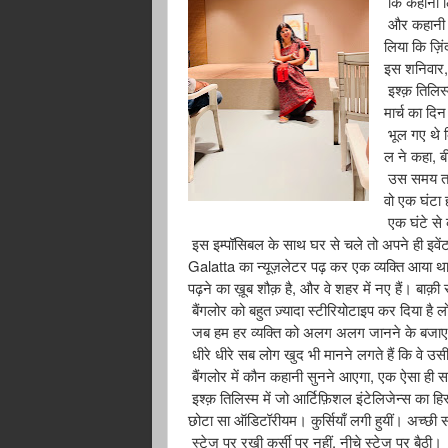
कि
कहानी
और
कहानी
लिया
कि
ज़ि
इस
शनिवार
इश्क़
तिलिस
मार्च
का
दिन
भूल
गए
थे
,
ल
ने
कहा
ब
उस
समय
वो
एक
घंटा
एक
घंटे
से
इस
इम्पॉसिबल
के
साथ
घर
से
चले
तो
अपने
ही
इवें
Galatta
का
न्यूज़लेटर
पढ़
कर
एक
व्यक्ति
आया
थ
,
पढ़ने
का
ख़ूब
शौक़
है
और
वे
शहर
में
नए
हैं।
बाक़ी
बैंगलोर
को
बहुत
ज़्यादा
स्टीरियोटाइप
कर
दिया
है
लो
जब
हम
हर
व्यक्ति
को
अलग
अलग
जानने
के
बजाए
धीरे
धीरे
सब
लोग
खुद
भी
मानने
लगते
हैं
कि
वे
उस
,
बैंगलोर
में
कौन
कहानी
सुनने
आएगा
एक
ऐसा
ही
स
इश्क़
तिलिस्म
में
जो
आर्टिफ़िशल
इंटेलिजेन्स
का
हिस
छोटा
सा
ऑडिटॉरीयम।
कुर्सियाँ
लगी
हुयीं।
अच्छी
स
रखी
,
स्टेज
पर
कुर्सी
पर
नहीं
नीचे
स्टेज
पर
बैठी।